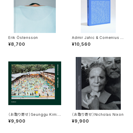
Erik Östensson
Admir Jahic & Comenius R
oethlisberger: Artists’ Reci
¥8,700
¥10,560
pes
（お取り寄せ）Seunggu Kim:
（お取り寄せ）Nicholas Nixon
Better Days
¥9,900
¥9,900