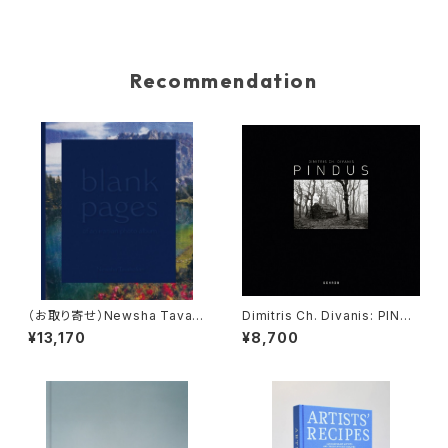
Recommendation
（お取り寄せ）Newsha Tavak
Dimitris Ch. Divanis: PINDU
olian『Blank Pages of an Ir
S
¥13,170
¥8,700
anian Photo Album』