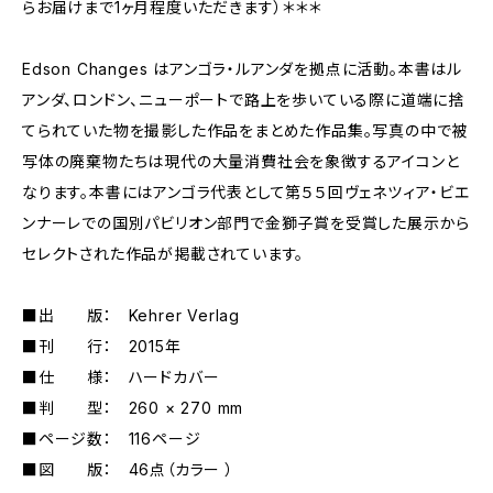
らお届けまで1ヶ月程度いただきます）＊＊＊
Edson Changes はアンゴラ・ルアンダを拠点に活動。本書はル
アンダ、ロンドン、ニューポートで路上を歩いている際に道端に捨
てられていた物を撮影した作品をまとめた作品集。写真の中で被
写体の廃棄物たちは現代の大量消費社会を象徴するアイコンと
なります。本書にはアンゴラ代表として第５５回ヴェネツィア・ビエ
ンナーレでの国別パビリオン部門で金獅子賞を受賞した展示から
セレクトされた作品が掲載されています。
■出 版： Kehrer Verlag
■刊 行： 2015年
■仕 様： ハードカバー
■判 型： 260 × 270 mm
■ページ数： 116ページ
■図 版： 46点（カラー ）