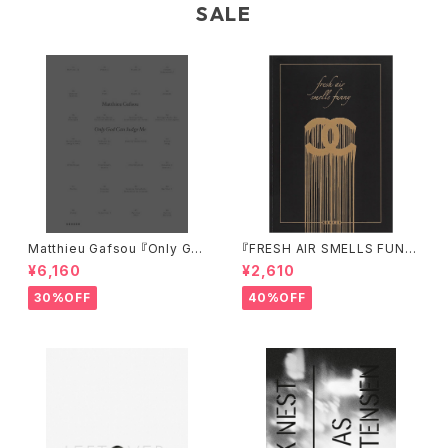
SALE
Matthieu Gafsou 『Only Go
『FRESH AIR SMELLS FUNN
d Can Judge Me』
Y』
¥6,160
¥2,610
30%OFF
40%OFF