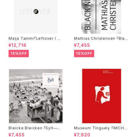
Maija Tammi『Leftover / Re
Mathias Christensen 『Blac
movals』
k Nest』
¥12,716
¥7,455
15%OFF
15%OFF
Bleicke Bleicken 『Sylt—M
Museum Tinguely 『MICHA
eine Insel』
EL LANDY: OUT OF ORDE
¥7,455
¥7,920