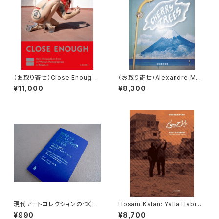
（お取り寄せ）Close Enough:
（お取り寄せ）Alexandre Mor
New Perspectives from 13
van: Cherry Trees
¥11,000
¥8,300
Women Photographers of
Magnum
現代アートコレクションのつくり
Hosam Katan: Yalla Habibi:
方
Living with War in Aleppo
¥990
¥8,700