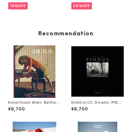
R』
15%OFF
20%OFF
Recommendation
Kunstforum Wien: Balthus.
Dimitris Ch. Divanis: PINDU
Balthasar Klossowski de R
S
¥8,700
¥8,700
ola