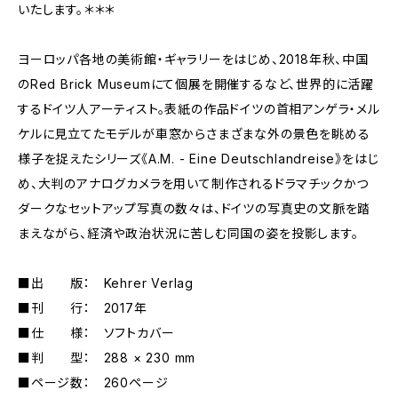
いたします。＊＊＊
ヨーロッパ各地の美術館・ギャラリーをはじめ、2018年秋、中国
のRed Brick Museumにて個展を開催するなど、世界的に活躍
するドイツ人アーティスト。表紙の作品ドイツの首相アンゲラ・メル
ケルに見立てたモデルが車窓からさまざまな外の景色を眺める
様子を捉えたシリーズ《A.M. - Eine Deutschlandreise》をはじ
め、大判のアナログカメラを用いて制作されるドラマチックかつ
ダークなセットアップ写真の数々は、ドイツの写真史の文脈を踏
まえながら、経済や政治状況に苦しむ同国の姿を投影します。
■出 版： Kehrer Verlag
■刊 行： 2017年
■仕 様： ソフトカバー
■判 型： 288 × 230 mm
■ページ数： 260ページ