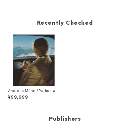
Recently Checked
Andreas Mühe 『Pathos as
Distance』（English edition）
¥99,999
Publishers