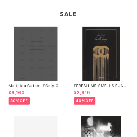
SALE
Matthieu Gafsou 『Only Go
『FRESH AIR SMELLS FUNN
d Can Judge Me』
Y』
¥6,160
¥2,610
30%OFF
40%OFF