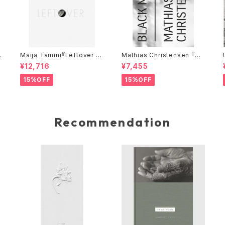
N
Maija Tammi『Leftover /
Mathias Christensen 『Bl
Removals』
ack Nest』
¥12,716
¥7,455
15%OFF
15%OFF
Recommendation