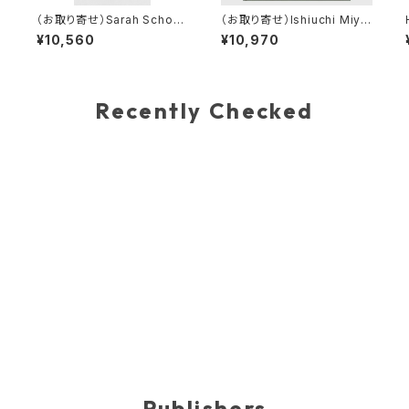
（お取り寄せ）Sarah Schorr:
（お取り寄せ）Ishiuchi Miya
Ephemeral Field Journal:
ko 『Hasselblad Award 2
¥10,560
¥10,970
Climate and Love in Clau
014』
de Monet’s Garden
Recently Checked
Publishers