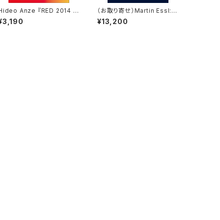
Hideo Anze 『RED 2014 3
（お取り寄せ）Martin Essl: L
65 (PICNIC #14)』
e bateau ivre Paris 2019–
¥3,190
¥13,200
2023