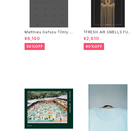
Matthieu Gafsou 『Only G
『FRESH AIR SMELLS FU
od Can Judge Me』
NY』
¥6,160
¥2,610
30%OFF
40%OFF