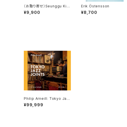
（お取り寄せ）Seunggu Ki
Erik Östensson
m: Better Days
¥9,900
¥8,700
Philip Arneill: Tokyo Jaz
z Joints (3rd edition)
¥99,999