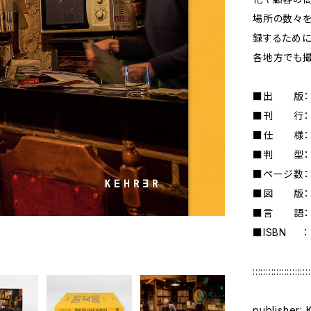
場所の数々を
録するために
各地方でも撮
■出 版： Ke
■刊 行： 
■仕 様：
■判 型： 2
■ページ数：
■図 版： 
■言 語：
■ISBN ： 
::::::::::::::::::::::
publisher: 