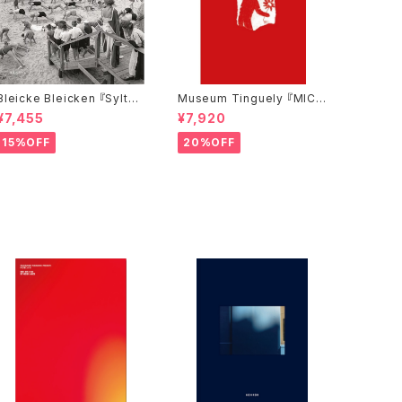
Bleicke Bleicken 『Sylt—
Museum Tinguely 『MICH
Meine Insel』
AEL LANDY: OUT OF ORD
¥7,455
¥7,920
ER』
15%OFF
20%OFF