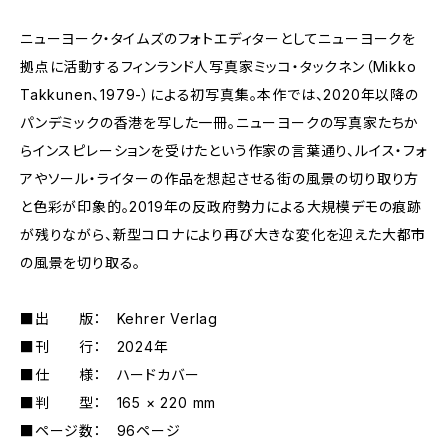
ニューヨーク・タイムズのフォトエディターとしてニューヨークを
拠点に活動するフィンランド人写真家ミッコ・タックネン（Mikko
Takkunen、1979-）による初写真集。本作では、2020年以降の
パンデミックの香港を写した一冊。ニューヨークの写真家たちか
らインスピレーションを受けたという作家の言葉通り、ルイス・フォ
アやソール・ライターの作品を想起させる街の風景の切り取り方
と色彩が印象的。2019年の反政府勢力による大規模デモの痕跡
が残りながら、新型コロナにより再び大きな変化を迎えた大都市
の風景を切り取る。
■出 版： Kehrer Verlag
■刊 行： 2024年
■仕 様： ハードカバー
■判 型： 165 × 220 mm
■ページ数： 96ページ