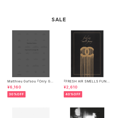
SALE
Matthieu Gafsou 『Only Go
『FRESH AIR SMELLS FUNN
d Can Judge Me』
Y』
¥6,160
¥2,610
30%OFF
40%OFF