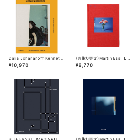
Dalia Johananoff Kenneth:
（お取り寄せ）Martin Essl: Le
Mistaken Memories. A Lov
Château Rouge No 1
¥10,970
¥8,770
e Letter To My Father
RITA ERNST: IMAGINATION
（お取り寄せ）Martin Essl: Le