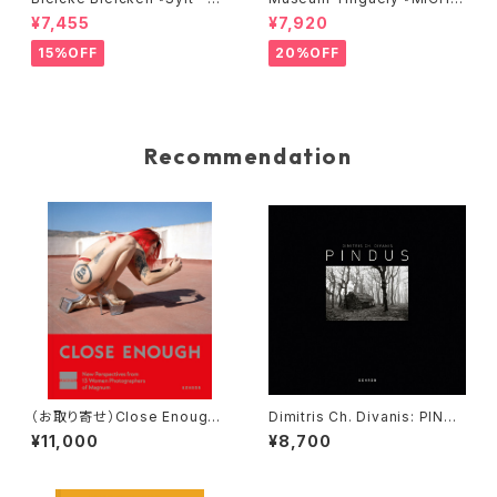
eine Insel』
EL LANDY: OUT OF ORDE
¥7,455
¥7,920
R』
15%OFF
20%OFF
Recommendation
（お取り寄せ）Close Enough:
Dimitris Ch. Divanis: PINDU
New Perspectives from 13
S
¥11,000
¥8,700
Women Photographers of
Magnum