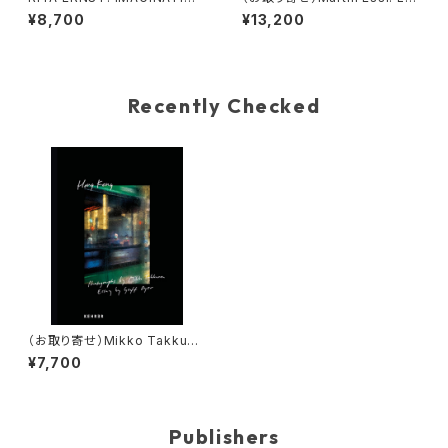
MIES
bateau ivre Paris 2019–202
¥8,700
¥13,200
3
Recently Checked
（お取り寄せ）Mikko Takkune
n: Hong Kong
¥7,700
Publishers