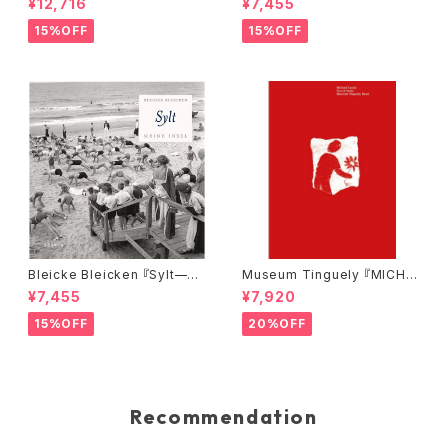
¥12,716
¥7,455
15%OFF
15%OFF
Bleicke Bleicken 『Sylt—M
Museum Tinguely 『MICHA
eine Insel』
EL LANDY: OUT OF ORDE
¥7,455
¥7,920
R』
15%OFF
20%OFF
Recommendation