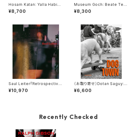
Hosam Katan: Yalla Habibi:
Museum Goch: Beate Terfl
Living with War in Aleppo
oth Zeichnung/Drawing
¥8,700
¥8,300
Saul Leiter『Retrospectiv
（お取り寄せ）Dotan Saguy: D
e』(4th edition)
og Town. The Pups of Ven
¥10,970
¥6,600
ice Beach and their Human
s
Recently Checked