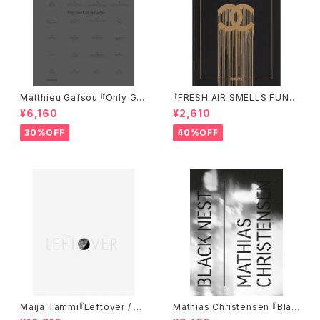
Matthieu Gafsou 『Only Go
『FRESH AIR SMELLS FUNN
d Can Judge Me』
Y』
¥6,160
¥2,610
30%OFF
40%OFF
Maija Tammi『Leftover / Re
Mathias Christensen 『Blac
movals』
k Nest』