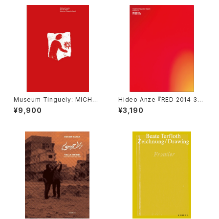
Museum Tinguely: MICHAE
Hideo Anze 『RED 2014 36
L LANDY. OUT OF ORDER
5 (PICNIC #14)』
¥9,900
¥3,190