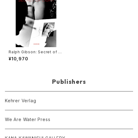
Ralph Gibson: Secret of Li
ght
¥10,970
Publishers
Kehrer Verlag
We Are Water Press