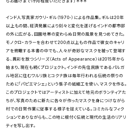
らお届けまで1ヶ月程度いただきます）＊＊＊
インド人写真家ガウリ・ギル（1970-）による作品集。ギルは20年
以上もの間、経済発展により刻々と変化を遂げるインドの都市部
の外に広がる、田園地帯の変わらぬ日常の風景を見つめてきた。
モノクロ・カラーを合わせて200点以上もの作品で彼女のキャリ
アを俯瞰する本書の中でも、人々が奇妙なマスクを被って登場す
る、異彩を放つシリーズ〈Acts of Appearance〉は2015年から
始まり、現在も続くプロジェクト。インドの先住民族であるパルガ
ル地区に住むワルリ族とコクナ族は毎年行われる伝統の祭りの
ために「パピエマシェ」という張子の紙細工を使い、マスクを作る。
このプロジェクトではアーティストに加えて地元のボランティアた
ちが、写真のために新たに各々が作ったマスクを身につけながら
村での日常作業に従事する様子を捉えている。コミカルなフィク
ションでありながらも、この地に根付く伝統と現代の生活のリアリ
ティを写し出す。