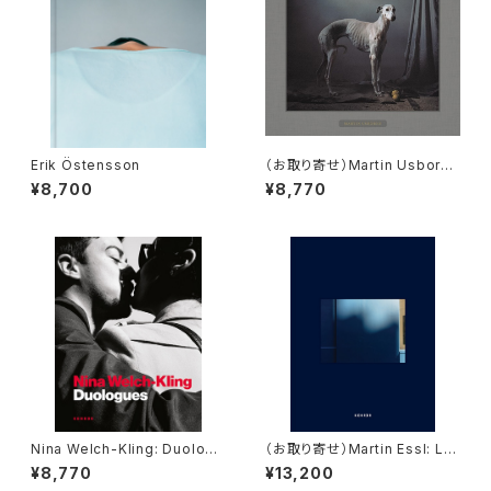
Erik Östensson
（お取り寄せ）Martin Usborne
『Where hunting dogs rest』
¥8,700
¥8,770
Nina Welch-Kling: Duologu
（お取り寄せ）Martin Essl: Le
es
bateau ivre Paris 2019–202
¥8,770
¥13,200
3