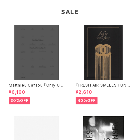
SALE
Matthieu Gafsou 『Only Go
『FRESH AIR SMELLS FUNN
d Can Judge Me』
Y』
¥6,160
¥2,610
30%OFF
40%OFF