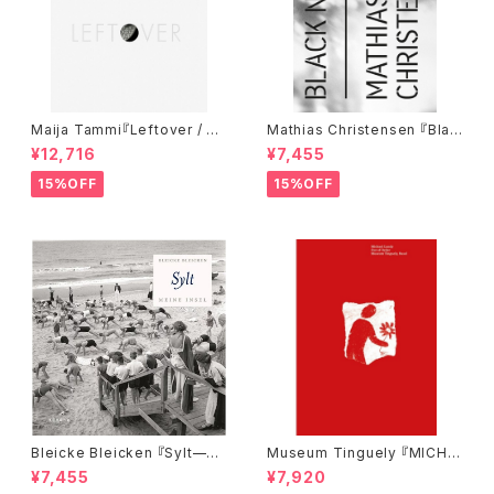
Maija Tammi『Leftover / Re
Mathias Christensen 『Blac
movals』
k Nest』
¥12,716
¥7,455
15%OFF
15%OFF
Bleicke Bleicken 『Sylt—M
Museum Tinguely 『MICHA
eine Insel』
EL LANDY: OUT OF ORDE
¥7,455
¥7,920
R』