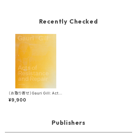
Recently Checked
（お取り寄せ）Gauri Gill: Acts
of Resistance and Repair
¥9,900
Publishers