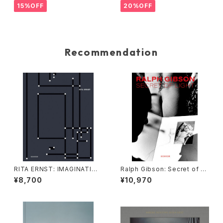
15%OFF
20%OFF
Recommendation
RITA ERNST: IMAGINATION
Ralph Gibson: Secret of Li
MIES
ght
¥8,700
¥10,970